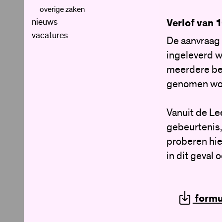
arbo-beleid
examens en resultaten
langer ziek
mediatheek
herkansen se
overige zaken
financiële ondersteuning
privacy
kluisjes
Verlof van 
nieuws
verzekering
boeken en schoolspullen
webshop
reizen, de voorwaarden
vacatures
De aanvraag 
klachtenregeling
ingeleverd w
ouder- en vriendenkoor
meerdere bew
vakantieplanning
genomen wo
gescheiden ouders
informatie van ouders
informatie aan ouders
Vanuit de Le
gebeurtenis,
proberen hie
in dit geval 
formu