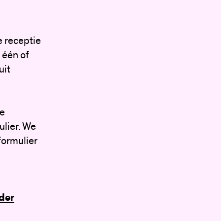
e receptie
 één of
uit
te
ulier. We
formulier
der