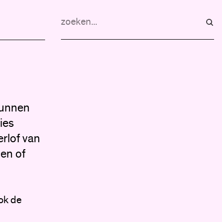
kunnen
ies
rlof van
gen of
ok de