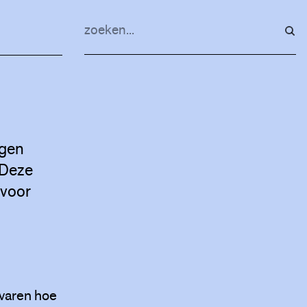
agen
 Deze
voor
rvaren hoe