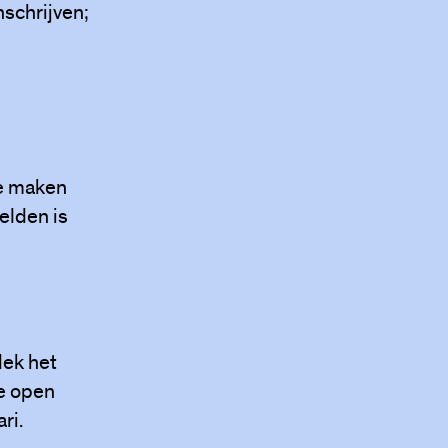
nschrijven;
te maken
elden is
dek het
e open
ri.