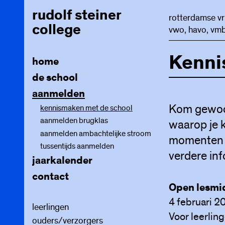
rudolf steiner
rotterdamse vr
college
vwo, havo, vmb
Kenni
home
de school
aanmelden
schoolgids
onderwijs
Kom gewoon 
kennismaken met de school
organisatie
vrijeschoolpedagogiek
aanmelden brugklas
waarop je k
begeleiding en ondersteuning
onderwijsprogramma
samen verantwoordelijk
ontwikkelingsfasen
aanmelden ambachtelijke stroom
aanmeldformulier
momenten zi
veiligheid en welzijn
inrichting van het onderwijs
locaties
begeleiding
leerplannen
periodeonderwijs
mentoren
tussentijds aanmelden
voorbeelden voorkeurslijsten
verdere inf
meepraten
ondersteuningsteam
documenten
basisvaardigheden
leerwegen
decanen
jaarkalender
kwaliteit, vragen of klachten
aanmelden ondersteuning
leerlingzaken
kunst en ambacht
ambachtelijke stroom
statuten en notulen
contact
extra begeleiding
anti-pestbeleid
jaarfeesten
tweejarige brugklas
Open lesmi
instagram
vertrouwenspersoon
stages
mentorklas
dyslexie/dyscalculie
4 februari 2
meldcode en sisa
schoolreizen
huiswerk
hoogbegaafdheid
leerlingen
Voor leerlin
voorlichting
eindpresentatie
passen
rapport en overgangsreglement
ouders/verzorgers
dagelijks gebruik