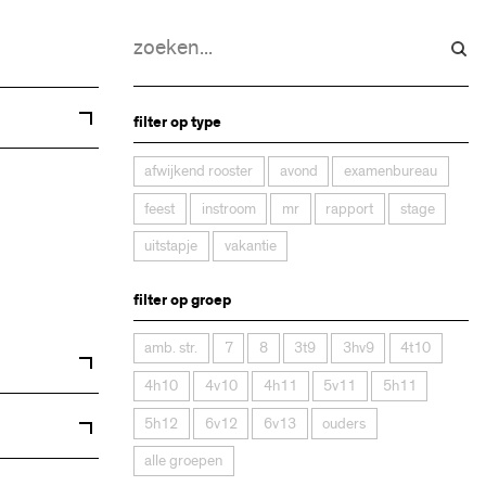
filter op type
afwijkend rooster
avond
examenbureau
feest
instroom
mr
rapport
stage
uitstapje
vakantie
filter op groep
amb. str.
7
8
3t9
3hv9
4t10
4h10
4v10
4h11
5v11
5h11
5h12
6v12
6v13
ouders
alle groepen
art