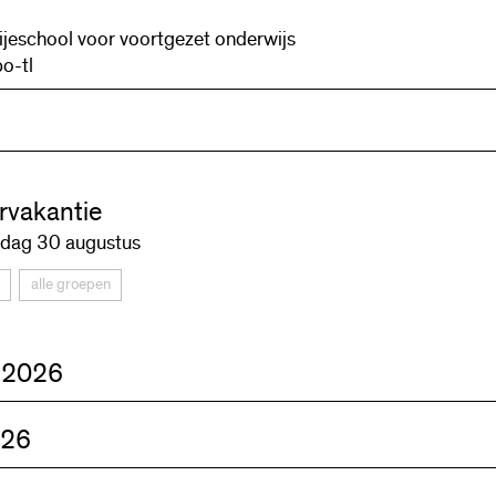
ijeschool voor voortgezet onderwijs
o-tl
vakantie
dag 30 augustus
alle groepen
 2026
026
lopening
gen worden verwelkomd door alle docenten en volgen een ap