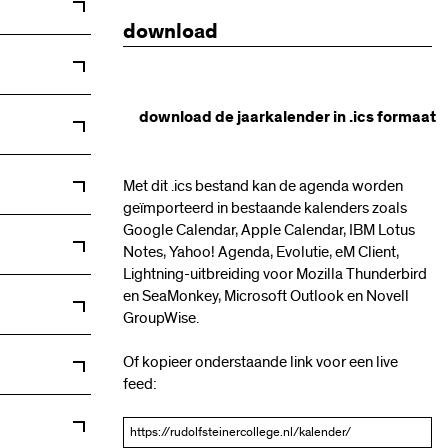
download
download de jaarkalender in .ics formaat
Met dit .ics bestand kan de agenda worden
geïmporteerd in bestaande kalenders zoals
n met open
Google Calendar, Apple Calendar, IBM Lotus
Notes, Yahoo! Agenda, Evolutie, eM Client,
Lightning-uitbreiding voor Mozilla Thunderbird
en SeaMonkey, Microsoft Outlook en Novell
5h12 en
GroupWise.
n (geen
PTA toetsen
Of kopieer onderstaande link voor een live
feed:
uders
0u
uders