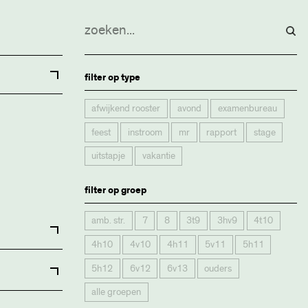
filter op type
afwijkend rooster
avond
examenbureau
feest
instroom
mr
rapport
stage
uitstapje
vakantie
filter op groep
amb. str.
7
8
3t9
3hv9
4t10
4h10
4v10
4h11
5v11
5h11
5h12
6v12
6v13
ouders
alle groepen
art