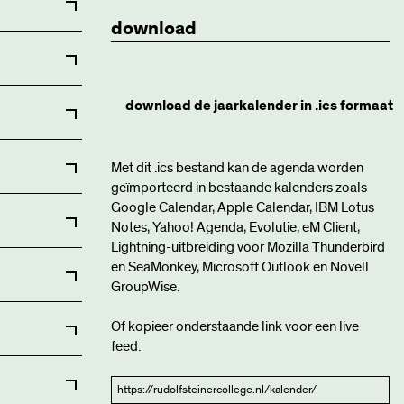
download
download de jaarkalender in .ics formaat
Met dit .ics bestand kan de agenda worden
geïmporteerd in bestaande kalenders zoals
n met open
Google Calendar, Apple Calendar, IBM Lotus
Notes, Yahoo! Agenda, Evolutie, eM Client,
Lightning-uitbreiding voor Mozilla Thunderbird
en SeaMonkey, Microsoft Outlook en Novell
5h12 en
GroupWise.
n (geen
PTA toetsen
Of kopieer onderstaande link voor een live
feed:
uders
0u
uders