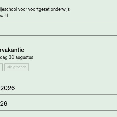
ijeschool voor voortgezet onderwijs
o-tl
vakantie
dag 30 augustus
alle groepen
 2026
026
lopening
gen worden verwelkomd door alle docenten en volgen een ap