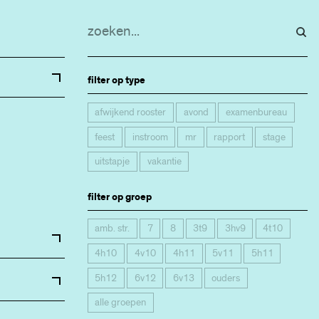
filter op type
afwijkend rooster
avond
examenbureau
feest
instroom
mr
rapport
stage
uitstapje
vakantie
filter op groep
amb. str.
7
8
3t9
3hv9
4t10
4h10
4v10
4h11
5v11
5h11
5h12
6v12
6v13
ouders
alle groepen
art