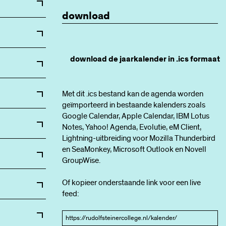
download
download de jaarkalender in .ics formaat
Met dit .ics bestand kan de agenda worden
geïmporteerd in bestaande kalenders zoals
n met open
Google Calendar, Apple Calendar, IBM Lotus
Notes, Yahoo! Agenda, Evolutie, eM Client,
Lightning-uitbreiding voor Mozilla Thunderbird
en SeaMonkey, Microsoft Outlook en Novell
5h12 en
GroupWise.
n (geen
PTA toetsen
Of kopieer onderstaande link voor een live
feed:
uders
0u
uders