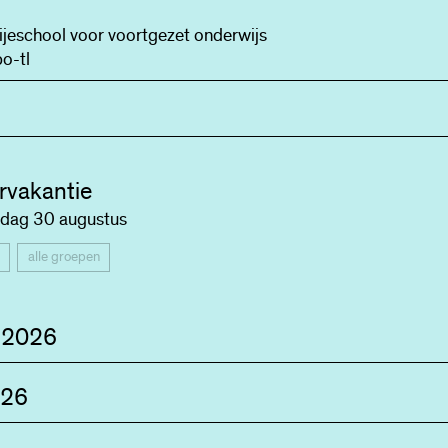
ijeschool voor voortgezet onderwijs
o-tl
vakantie
dag 30 augustus
alle groepen
 2026
026
lopening
gen worden verwelkomd door alle docenten en volgen een ap