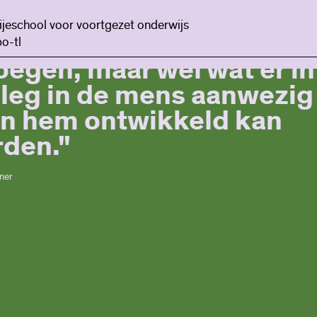
einde zich in de bestaan
ijeschool voor voortgezet onderwijs
iale orde te kunnen
o-tl
oegen, maar wel wat er in
leg in de mens aanwezig 
in hem ontwikkeld kan
den."
iner