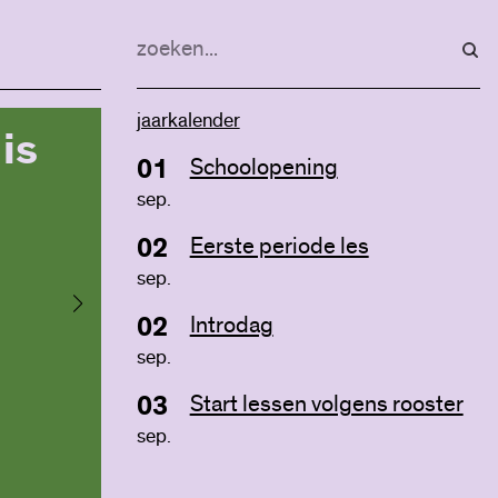
de
“Op het Rudolf S
College staat de 
centraal.”
jaarkalender
is
01
Schoolopening
Sanneke de Neeling, oud-leerling
sep.
leerlingen worden verwelkomd
door alle docenten en volgen een
02
Eerste periode les
apart programma
sep.
02
Introdag
sep.
Activiteit met de mentor
03
Start lessen volgens rooster
sep.